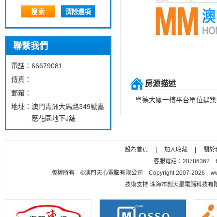
搜索
清除選項
聯繫我們
電話：
66679081
傳真：
房源描述
郵箱：
粵德大廈一樓平台單位建築約
地址：
澳門青洲大馬路349號嘉
應花園地下J舖
設為首頁
|
加入收藏
|
關於
客服電話：28786362 656
版權所有 ©澳門天心電腦有限公司 Copyright 2007-2026 www.m
技術支持 珠海市創天星電腦科技有限公司 聯