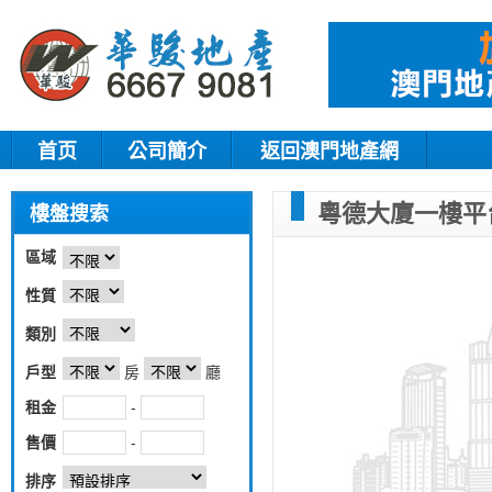
首页
公司簡介
返回澳門地產網
粵德大廈一樓平
樓盤搜索
區域
性質
類別
戶型
房
廳
租金
-
售價
-
排序