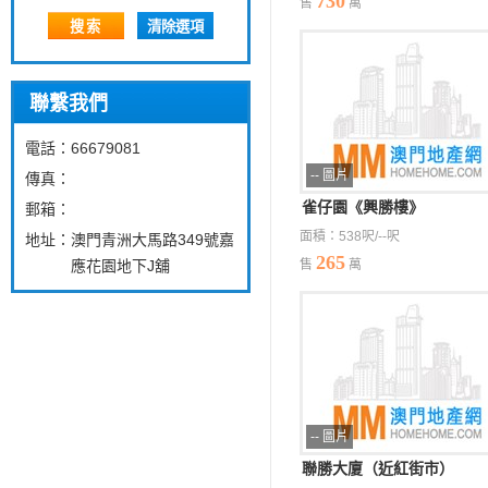
730
售
萬
搜索
清除選項
聯繫我們
電話：
66679081
-- 圖片
傳真：
雀仔園《興勝樓》
郵箱：
面積：538呎/--呎
地址：
澳門青洲大馬路349號嘉
265
應花園地下J舖
售
萬
-- 圖片
聯勝大廈（近紅街市）