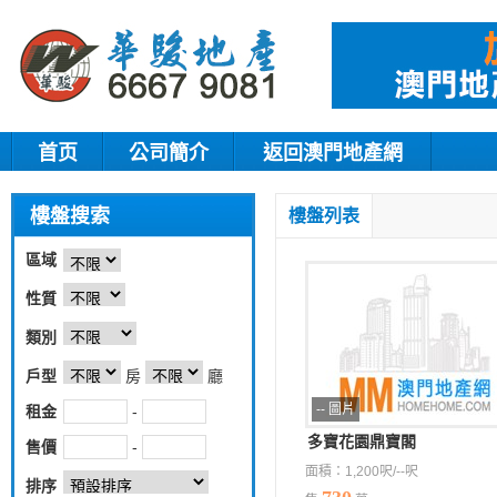
首页
公司簡介
返回澳門地產網
樓盤搜索
樓盤列表
區域
性質
類別
戶型
房
廳
-- 圖片
租金
-
多寶花園鼎寶閣
售價
-
面積：1,200呎/--呎
排序