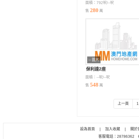
面積：792呎/--呎
280
售
萬
-- 圖片
保利達️2座
面積：--呎/--呎
548
售
萬
上一頁
1
設為首頁
|
加入收藏
|
關於
客服電話：28786362 656